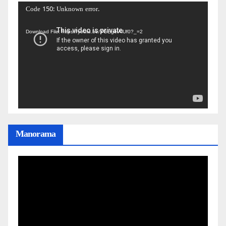
Video
Code 150: Unknown error.
Player
Download File: https://youtu.be/YGEgelAiUf0?_=2
Manorama
Video
Player