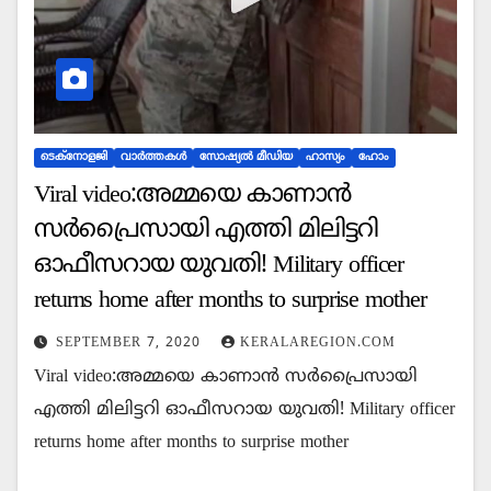
ടെക്‌നോളജി
വാർത്തകൾ
സോഷ്യല്‍ മീഡിയ
ഹാസ്യം
ഹോം
Viral video:അമ്മയെ കാണാൻ
സർപ്രൈസായി എത്തി മിലിട്ടറി
ഓഫീസറായ യുവതി! Military officer
returns home after months to surprise mother
SEPTEMBER 7, 2020
KERALAREGION.COM
Viral video:അമ്മയെ കാണാൻ സർപ്രൈസായി
എത്തി മിലിട്ടറി ഓഫീസറായ യുവതി! Military officer
returns home after months to surprise mother