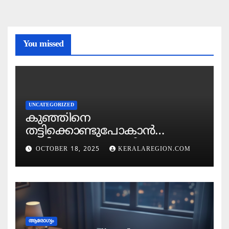
You missed
UNCATEGORIZED
കുഞ്ഞിനെ
തട്ടിക്കൊണ്ടുപോകാൻ
ശ്രമിക്കുന്ന കഴുകൻ
OCTOBER 18, 2025
KERALAREGION.COM
ചുണക്കുട്ടന്‍ നായയുടെ
ധൈര്യത്തില്‍ കുഞ്ഞ്
രക്ഷപ്പെട്ടു — വൈറൽ
വീഡിയോ !
ആരോഗ്യം