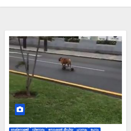
ടെക്‌നോളജി
വിനോദം
സോഷ്യല്‍ മീഡിയ
ഹാസ്യം
ഹോം