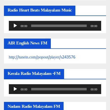
Radio Heart Beats Malayalam Music
Audio
00:00
00:00
Player
AIR English News FM
http://tunein.com/popout/player/s243576
Kerala Radio Malayalam -FM
Audio
00:00
00:00
Player
Nadam Radio Malayalam FM