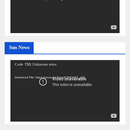
Sun News
Video
Code 150: Unknown error.
Player
Download File: https://youtu.be/2ywxK3HC4iA?_=10