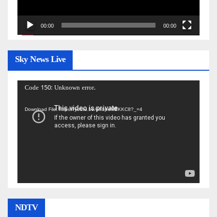
00:00
00:00
Sky News Live
Video
Code 150: Unknown error.
Player
Download File: https://youtu.be/ehbpeMBKKC8?_=4
NDTV