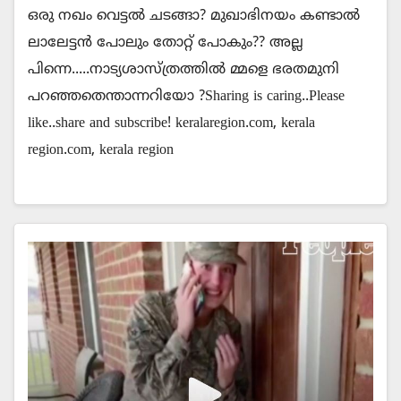
ഒരു നഖം വെട്ടൽ ചടങ്ങാ? മുഖാഭിനയം കണ്ടാൽ
ലാലേട്ടൻ പോലും തോറ്റ് പോകും?? അല്ല
പിന്നെ.....നാട്യശാസ്ത്രത്തില്‍ മ്മളെ ഭരതമുനി
പറഞ്ഞതെന്താന്നറിയോ ?Sharing is caring..Please
like..share and subscribe! keralaregion.com, kerala
region.com, kerala region