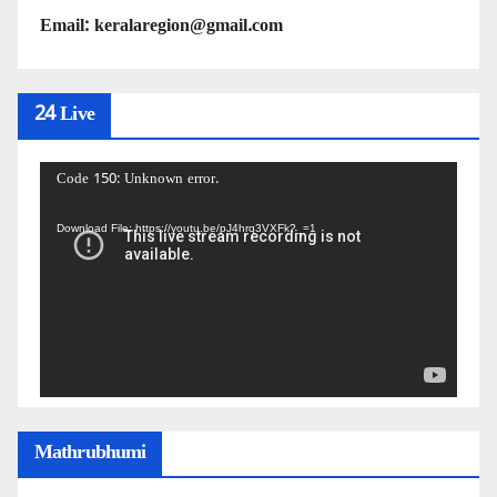
Email: keralaregion@gmail.com
24 Live
Video
Code 150: Unknown error.
Player
Download File: https://youtu.be/pJ4hrq3VXFk?_=1
Mathrubhumi