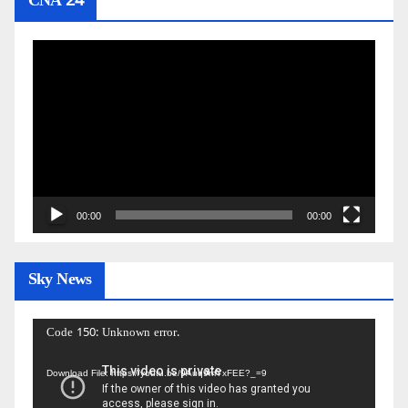
CNA 24
Video
Player
00:00
00:00
Sky News
Video
Code 150: Unknown error.
Player
Download File: https://youtu.be/9Auq9mYxFEE?_=9