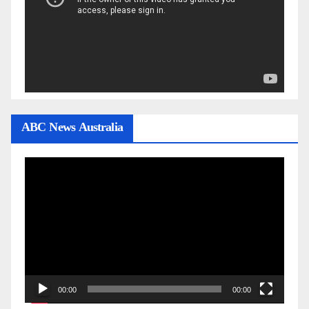
ABC News Australia
Video
Player
00:00
00:00