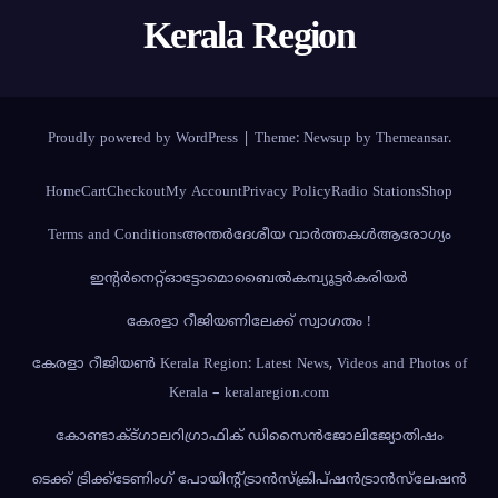
Kerala Region
Proudly powered by WordPress
|
Theme:
Newsup
by
Themeansar
.
Home
Cart
Checkout
My Account
Privacy Policy
Radio Stations
Shop
Terms and Conditions
അന്തര്‍ദേശീയ വാര്‍ത്തകള്‍
ആരോഗ്യം
ഇന്റർനെറ്റ്
ഓട്ടോമൊബൈൽ
കമ്പ്യൂട്ടര്‍
കരിയര്‍
കേരളാ റീജിയണിലേക്ക് സ്വാഗതം !
കേരളാ റീജിയണ്‍ Kerala Region: Latest News, Videos and Photos of
Kerala – keralaregion.com
കോണ്ടാക്ട്
ഗാലറി
ഗ്രാഫിക് ഡിസൈൻ
ജോലി
ജ്യോതിഷം
ടെക്ക് ട്രിക്ക്
ടേണിംഗ് പോയിന്റ്
ട്രാൻസ്‌ക്രിപ്‌ഷൻ
ട്രാൻസ്‌ലേഷൻ