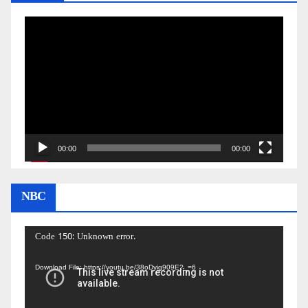
Video
Player
00:00
00:00
NBC
Video
Code 150: Unknown error.
Player
Download File: https://youtu.be/38oDyig909E?_=6