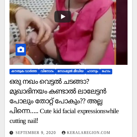
കൗതുക വാര്‍ത്ത
വിനോദം
സോഷ്യല്‍ മീഡിയ
ഹാസ്യം
ഹോം
ഒരു നഖം വെട്ടൽ ചടങ്ങാ?
മുഖാഭിനയം കണ്ടാൽ ലാലേട്ടൻ
പോലും തോറ്റ് പോകും?? അല്ല
പിന്നെ….. Cute kid facial expressionswhile
cutting nail!
SEPTEMBER 9, 2020
KERALAREGION.COM