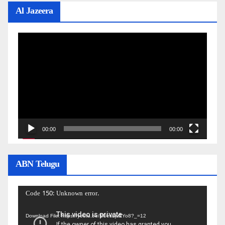
Al Jazeera
Video
Player
00:00
00:00
ABN Telugu
Video
Code 150: Unknown error.
Player
Download File: https://youtu.be/EUesLjuZYo8?_=12