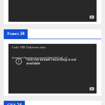
France 24
Video
Code 150: Unknown error.
Player
Download File: https://youtu.be/h3MuIUNCCzI?_=7