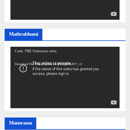
Mathrubhumi
Video
Code 150: Unknown error.
Player
Download File: https://youtu.be/YGEgelAiUf0?_=2
Manorama