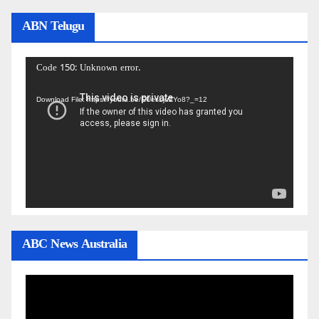
ABN Telugu
Video
Code 150: Unknown error.
Player
Download File: https://youtu.be/EUesLjuZYo8?_=12
ABC News Australia
Video
Player