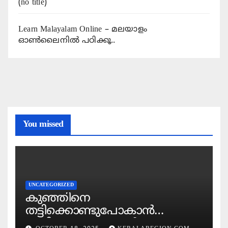
(no title)
Learn Malayalam Online – മലയാളം
ഓണ്‍ലൈനില്‍ പഠിക്കൂ..
You missed
UNCATEGORIZED
കുഞ്ഞിനെ
തട്ടിക്കൊണ്ടുപോകാൻ
ശ്രമിക്കുന്ന കഴുകൻ