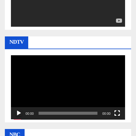
NDTV
Video
Player
00:00
00:00
NBC