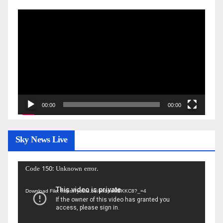
Video
Player
00:00
00:00
Sky News Live
Video
Code 150: Unknown error.
Player
Download File: https://youtu.be/ehbpeMBKKC8?_=4