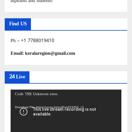
aspirants and students!
Find US
Ph – +1 7788019410
Email: keralaregion@gmail.com
24 Live
Video
Code 150: Unknown error.
Player
Download File: https://youtu.be/pJ4hrq3VXFk?_=1