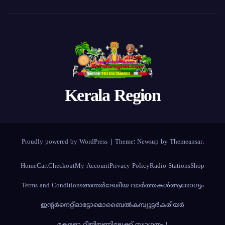
Kerala Region
Proudly powered by WordPress
|
Theme:
Newsup
by
Themeansar
.
Home
Cart
Checkout
My Account
Privacy Policy
Radio Stations
Shop
Terms and Conditions
അന്തര്‍ദേശീയ വാര്‍ത്തകള്‍
ആരോഗ്യം
ഇന്റർനെറ്റ്
ഓട്ടോമൊബൈൽ
കമ്പ്യൂട്ടര്‍
കരിയര്‍
കേരളാ റീജിയണിലേക്ക് സ്വാഗതം !