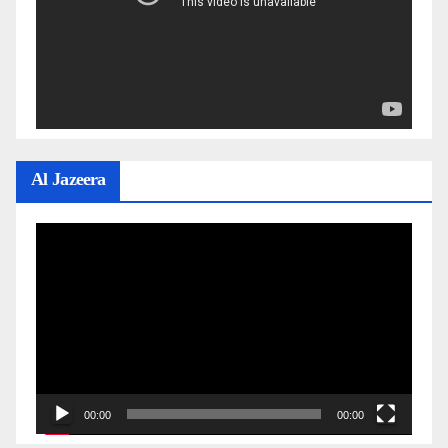
Al Jazeera
Video
Player
00:00
00:00