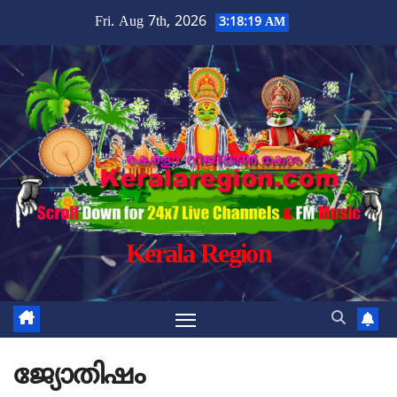
Skip
Fri. Aug 7th, 2026
3:18:20 AM
to
content
Kerala Region
ജ്യോതിഷം