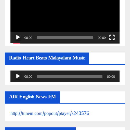
00:00
00:00
Radio Heart Beats Malayalam Music
Audio
00:00
00:00
Player
AIR English News FM
http://tunein.com/popout/player/s243576