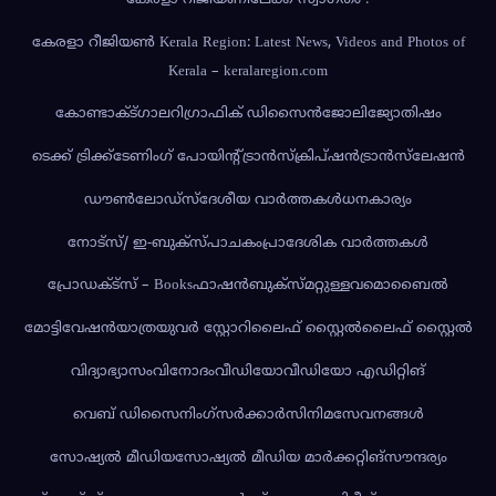
കേരളാ റീജിയണ്‍ Kerala Region: Latest News, Videos and Photos of
Kerala – keralaregion.com
കോണ്ടാക്ട്
ഗാലറി
ഗ്രാഫിക് ഡിസൈൻ
ജോലി
ജ്യോതിഷം
ടെക്ക് ട്രിക്ക്
ടേണിംഗ് പോയിന്റ്
ട്രാൻസ്‌ക്രിപ്‌ഷൻ
ട്രാൻസ്‌ലേഷൻ
ഡൗണ്‍ലോഡ്സ്
ദേശീയ വാര്‍ത്തകള്‍
ധനകാര്യം
നോട്സ്/ ഇ-ബുക്സ്
പാചകം
പ്രാദേശിക വാര്‍ത്തകള്‍
പ്രോഡക്ട്സ് – Books
ഫാഷൻ
ബുക്സ്
മറ്റുള്ളവ
മൊബൈല്‍
മോട്ടിവേഷൻ
യാത്ര
യുവർ സ്റ്റോറി
ലൈഫ് സ്റ്റൈല്‍
ലൈഫ് സ്റ്റൈൽ
വിദ്യാഭ്യാസം
വിനോദം
വീഡിയോ
വീഡിയോ എഡിറ്റിങ്
വെബ് ഡിസൈനിംഗ്
സർക്കാർ
സിനിമ
സേവനങ്ങള്‍
സോഷ്യല്‍ മീഡിയ
സോഷ്യൽ മീഡിയ മാർക്കറ്റിങ്
സൗന്ദര്യം